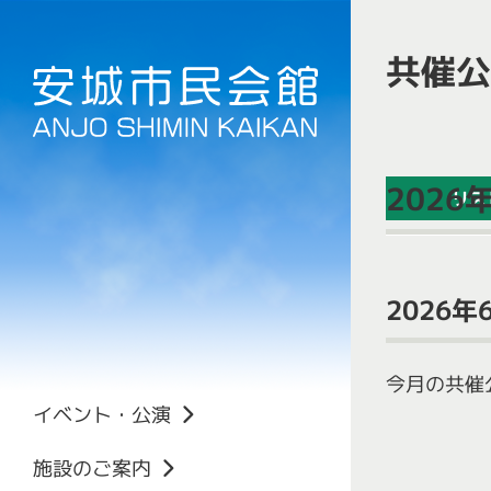
共催公
202
リス
2026年
主催公演
今月の共催
共催公演
イベント・公演
イベント
催し
利用の申し込み
施設のご案内