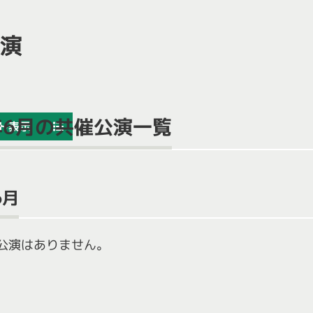
演
6年6月の共催公演一覧
ト表示
6月
公演はありません。