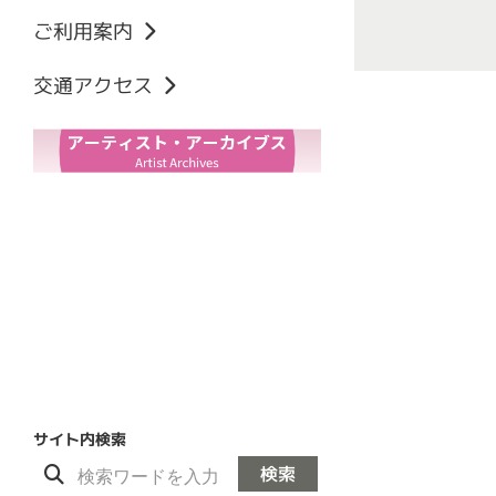
フロアマップ
利用にあたっての注意
ご利用案内
サルビアホール
施設利用料金
楽屋・リハーサル室
ホール備品物品利用料
2026年8月
交通アクセス
会議棟
施設の空き状況
2026年9月
レストラン
車椅子でご来館のお客様へ
2026年10月
資料ダウンロード
2026年11月
2026年12月
2027年1月
2027年2月
チケット購入方法
サイト内検索
検索